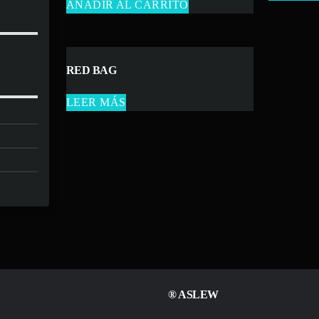
AÑADIR AL CARRITO
RED BAG
LEER MÁS
® ASLEW